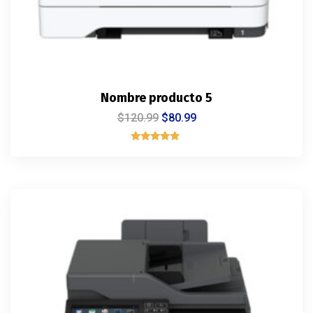
Nombre producto 5
$
120.99
$
80.99
Rated
5.00
out of 5