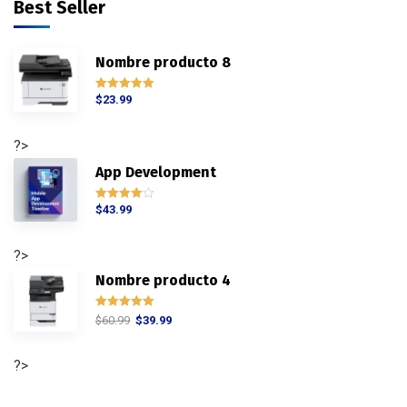
Best Seller
Nombre producto 8
$
23.99
Rated
5.00
out of 5
?>
App Development
$
43.99
Rated
4.00
out of 5
?>
Nombre producto 4
Rated
5.00
$
60.99
$
39.99
out of 5
?>