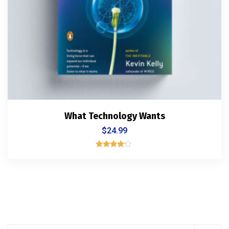
What Technology Wants
$
24.99
Rated
4.00
out of 5