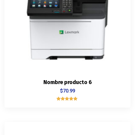
Nombre producto 6
$
70.99
Rated
5.00
out of 5