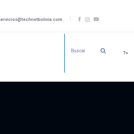
servicios@technetbolivia.com
?>