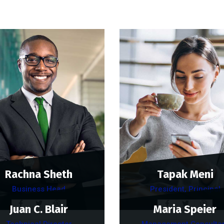
Rachna Sheth
Tapak Meni
Business Head
President, Principal
Juan C. Blair
Maria Speier
Technical Director
Management Consulta