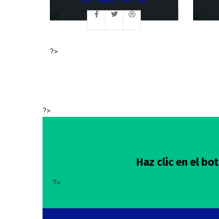
?>
?>
Haz clic en el b
?>