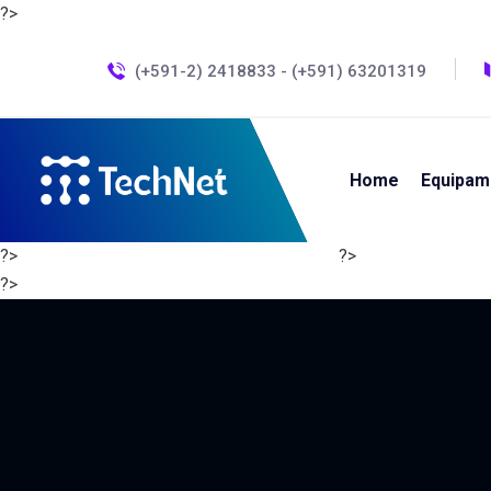
?>
(+591-2) 2418833 - (+591) 63201319
Home
Equipam
?>
?>
?>