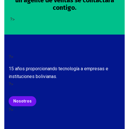
un agente de ventas se contactara
contigo.
?>
?>
15 años proporcionando tecnología a empresas e
instituciones bolivianas.
?>
Nosotros
?>