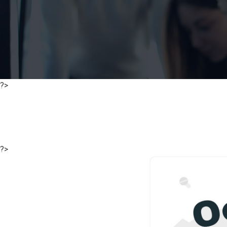
?>
?>