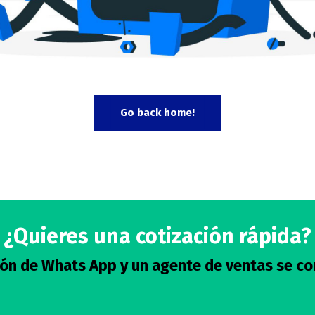
Go back home!
¿Quieres una cotización rápida?
otón de Whats App y un agente de ventas se co