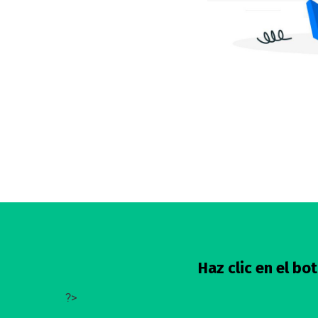
Haz clic en el b
?>