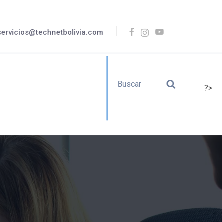
servicios@technetbolivia.com
?>