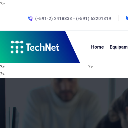
?>
(+591-2) 2418833 - (+591) 63201319
Home
Equipam
?>
?>
?>