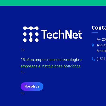
Cont
Av. 20
Aspiaz
?>
Mezan
(+591
15 años proporcionando tecnología a
empresas e instituciones bolivianas.
?>
Nosotros
?>